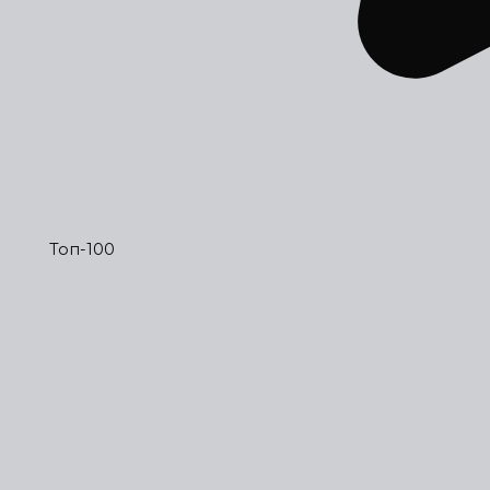
Топ-100