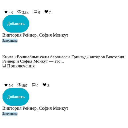
4.0
3.8к.
0
7
Добавить
Виктория Рейнер, София Монкут
Завершена
Волшебные сады баронессы Гринвуд
Книга «Волшебные сады баронессы Гринвуд» авторов Виктория
Рейнер и София Монкут — это...
Приключения
5.0
867
0
3
Добавить
Виктория Рейнер, София Монкут
Завершена
Дикая фиалка заброшенных земель