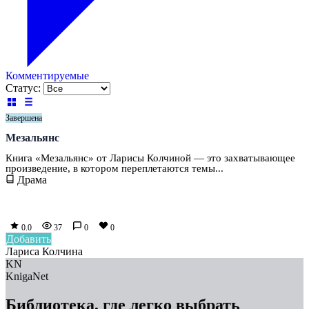
Комментируемые
Статус:
Завершена
Мезальянс
Книга «Мезальянс» от Ларисы Колчиной — это захватывающее
произведение, в котором переплетаются темы...
Драма
0.0
37
0
0
Добавить
Лариса Колчина
KN
KnigaNet
Библиотека, где легко выбрать