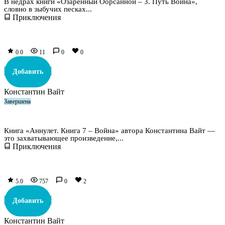
В недрах книги «Озаренный Оорсанной – 3. Путь Воина»,
словно в зыбучих песках...
Приключения
0.0
11
0
0
Добавить
Константин Вайт
Завершена
Аннулет. Книга 7 – Война
Книга «Аннулет. Книга 7 – Война» автора Константина Вайт —
это захватывающее произведение,...
Приключения
5.0
757
0
2
Добавить
Константин Вайт