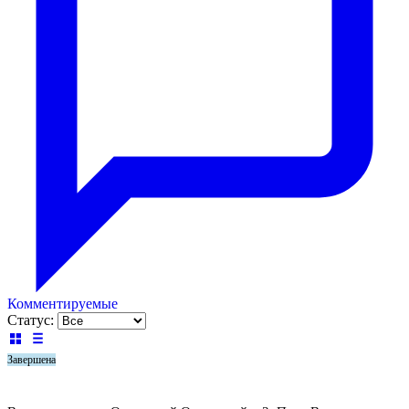
Комментируемые
Статус:
Завершена
Озаренный Оорсаной – 3. Путь Воина