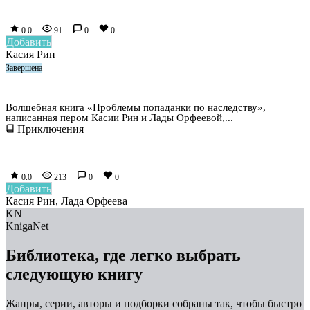
0.0
91
0
0
Добавить
Касия Рин
Завершена
Проблемы попаданки по наследству
Волшебная книга «Проблемы попаданки по наследству»,
написанная пером Касии Рин и Лады Орфеевой,...
Приключения
0.0
213
0
0
Добавить
Касия Рин, Лада Орфеева
KN
KnigaNet
Библиотека, где легко выбрать
следующую книгу
Жанры, серии, авторы и подборки собраны так, чтобы быстро