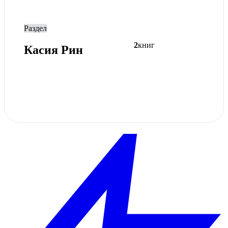
Раздел
2
книг
Касия Рин