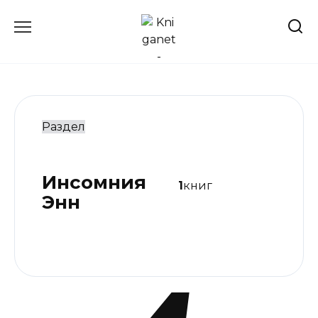
Перейти
к
содержанию
Раздел
Инсомния
1
книг
Энн