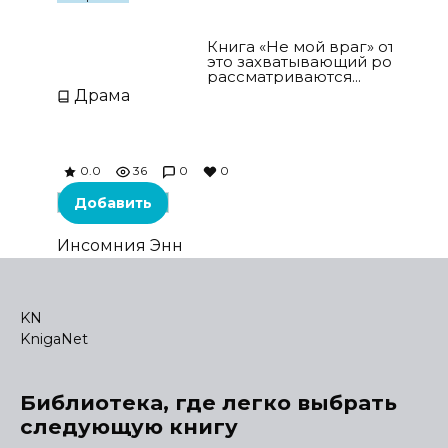
Не мой враг
Книга «Не мой враг» от Инсо
это захватывающий роман, г
рассматриваются...
Драма
0.0
36
0
0
Добавить
Инсомния Энн
KN
KnigaNet
Библиотека, где легко выбрать
следующую книгу