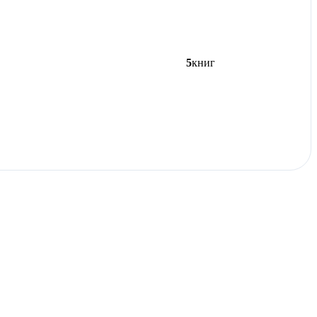
5
книг