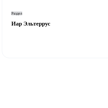
Раздел
Иар Эльтеррус