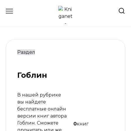
Перейти
к
содержанию
Раздел
Гоблин
В нашей рубрике
вы найдете
бесплатные онлайн
версии книг автора
Гоблин. Сможете
0
книг
прочитать или же