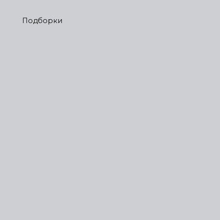
Подборки