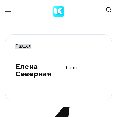
Перейти
к
содержанию
Раздел
Елена
1
книг
Северная