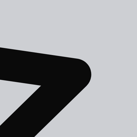
АЯ КНИГА
2
книг