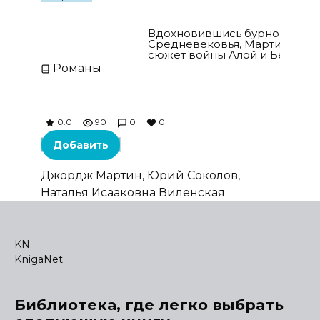
Песнь льда и огня. Книги 1-9
Вдохновившись бурной стра
Средневековья, Мартин поза
сюжет войны Алой и Белой Роз
Романы
0.0
90
0
0
Добавить
Джордж Мартин, Юрий Соколов,
Наталья Исааковна Виленская
KN
KnigaNet
Библиотека, где легко выбрать