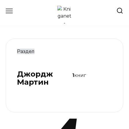
Перейти
к
содержанию
Раздел
Джордж
1
книг
Мартин