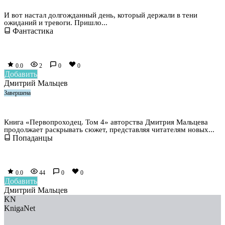
Игра на выживание. Том 6. Наместник
И вот настал долгожданный день, который держали в тени
ожиданий и тревоги. Пришло...
Фантастика
0.0
2
0
0
Добавить
Дмитрий Мальцев
Завершена
Первопроходец. Том 4
Книга «Первопроходец. Том 4» авторства Дмитрия Мальцева
продолжает раскрывать сюжет, представляя читателям новых...
Попаданцы
0.0
44
0
0
Добавить
Дмитрий Мальцев
KN
KnigaNet