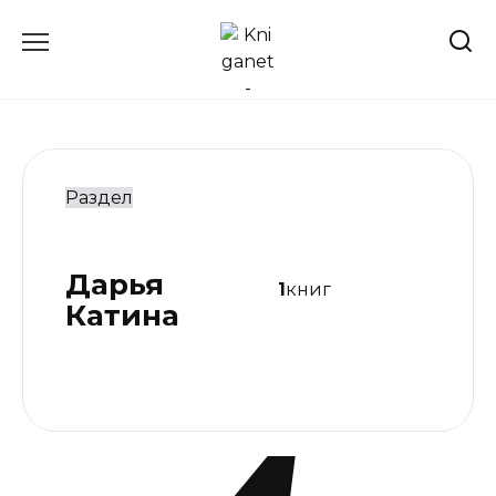
Перейти
к
содержанию
Раздел
Дарья
1
книг
Катина