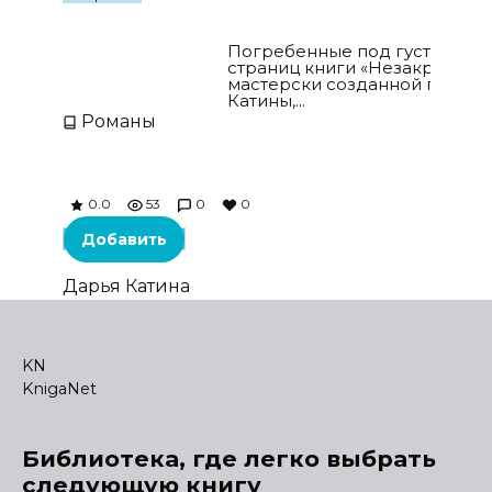
Незакрытые счета
Погребенные под густым по
страниц книги «Незакрытые с
мастерски созданной пером
Катины,...
Романы
0.0
53
0
0
Добавить
Дарья Катина
KN
KnigaNet
Библиотека, где легко выбрать
следующую книгу