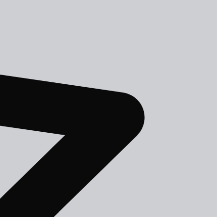
АЯ КНИГА
1
книг