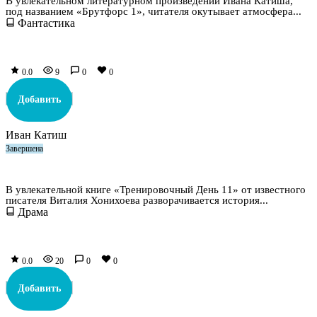
В увлекательном литературном произведении Ивана Катиша,
под названием «Брутфорс 1», читателя окутывает атмосфера...
Фантастика
0.0
9
0
0
Добавить
Иван Катиш
Завершена
Тренировочный День 11
В увлекательной книге «Тренировочный День 11» от известного
писателя Виталия Хонихоева разворачивается история...
Драма
0.0
20
0
0
Добавить