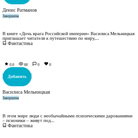
Денис Ратманов
Завершена
Дочь врага Российской империи. Ведьма
В книге «Дочь врага Российской империи» Василиса Мельницкая
приглашает читателя к путешествию по миру,...
Фантастика
0.0
68
0
0
Добавить
Василиса Мельницкая
Завершена
Псионик. Обратный отсчет
В этом мире люди с необычайными психическими дарованиями
– псионики – живут под...
Фантастика