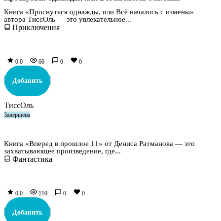
Книга «Проснуться однажды, или Всё началось с измены»
автора ТиссОль — это увлекательное...
Приключения
0.0
60
0
0
Добавить
ТиссОль
Завершена
Вперед в прошлое 11
Книга «Вперед в прошлое 11» от Дениса Ратманова — это
захватывающее произведение, где...
Фантастика
0.0
110
0
0
Добавить