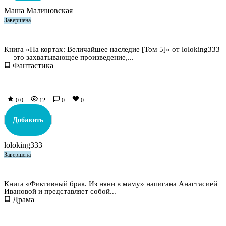
Маша Малиновская
Завершена
На кортах: Величайшее наследие [Том 5]
Книга «На кортах: Величайшее наследие [Том 5]» от loloking333
— это захватывающее произведение,...
Фантастика
0.0
12
0
0
Добавить
loloking333
Завершена
Фиктивный брак. Из няни в маму
Книга «Фиктивный брак. Из няни в маму» написана Анастасией
Ивановой и представляет собой...
Драма