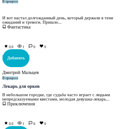
В процессе
Игра на выживание. Том 6. Наместник
И вот настал долгожданный день, который держали в тени
ожиданий и тревоги. Пришло...
Фантастика
0.0
1
0
0
Добавить
Дмитрий Мальцев
В процессе
Лекарь для орков
В небольшом городке, где судьба часто играет с людьми
непредсказуемыми квестами, молодая девушка-лекарь...
Приключения
0.0
1
0
0