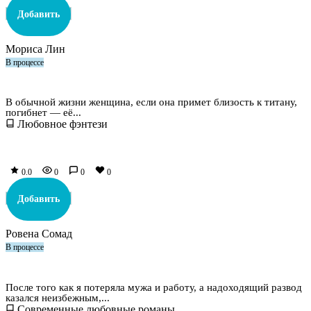
Добавить
Мориса Лин
В процессе
Три титана для одной королевы
В обычной жизни женщина, если она примет близость к титану,
погибнет — её...
Любовное фэнтези
0.0
0
0
0
Добавить
Ровена Сомад
В процессе
Два курортных романа для пышки в разводе
После того как я потеряла мужа и работу, а надоходящий развод
казался неизбежным,...
Современные любовные романы