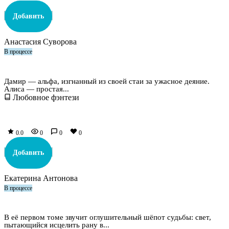
Добавить
Анастасия Суворова
В процессе
Альфа-босс
Дамир — альфа, изгнанный из своей стаи за ужасное деяние.
Алиса — простая...
Любовное фэнтези
0.0
0
0
0
Добавить
Екатерина Антонова
В процессе
Утопающий во лжи 19
В её первом томе звучит оглушительный шёпот судьбы: свет,
пытающийся исцелить рану в...