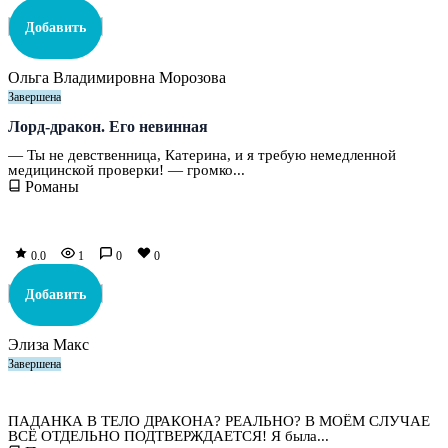
Добавить
Ольга Владимировна Морозова
Завершена
Лорд-дракон. Его невинная
— Ты не девственница, Катерина, и я требую немедленной
медицинской проверки! — громко...
Романы
0.0
1
0
0
Добавить
Элиза Макс
Завершена
Дракоданка, или Инструкция по укрощению строптивой
ПАДАНКА В ТЕЛО ДРАКОНА? РЕАЛЬНО? В МОЁМ СЛУЧАЕ
ВСЁ ОТДЕЛЬНО ПОДТВЕРЖДАЕТСЯ! Я была...