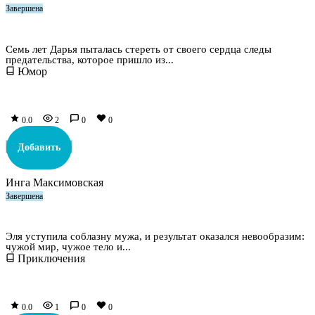
Завершена
Пончик с озорным прицепом
Семь лет Дарья пыталась стереть от своего сердца следы
предательства, которое пришло из...
Юмор
0.0
2
0
0
Добавить
Инга Максимовская
Завершена
Секрет госпожи Эллейны, или Хозяйка магической лавки
Эля уступила соблазну мужа, и результат оказался невообразим:
чужой мир, чужое тело и...
Приключения
0.0
1
0
0