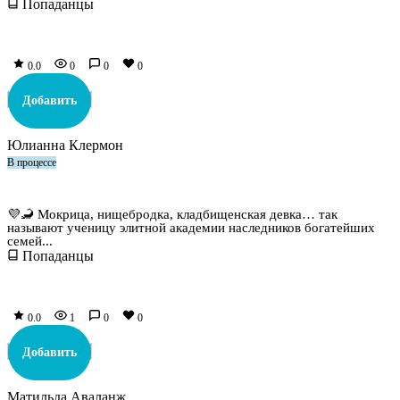
Попаданцы
0.0
0
0
0
Добавить
Юлианна Клермон
В процессе
Одержимость комиссара драконов
💜🦂 Мокрица, нищебродка, кладбищенская девка… так
называют ученицу элитной академии наследников богатейших
семей...
Попаданцы
0.0
1
0
0
Добавить
Матильда Аваланж