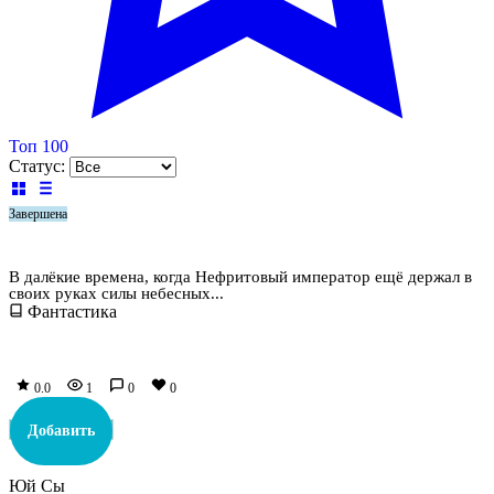
Топ 100
Статус:
Завершена
Белый кот старейшины Цунчжэ. Том 1
В далёкие времена, когда Нефритовый император ещё держал в
своих руках силы небесных...
Фантастика
0.0
1
0
0
Добавить
Юй Сы