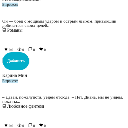
В процессе
Скромница для мажора
Он — боец с мощным ударом и острым языком, привыкший
добиваться своих целей...
Романы
0.0
0
0
0
Добавить
Карина Мин
В процессе
Три оборотня на одну пышку
– Давай, пожалуйста, уедем отсюда. – Нет, Диана, мы не уйдём,
пока ты...
Любовное фэнтези
0.0
0
0
0