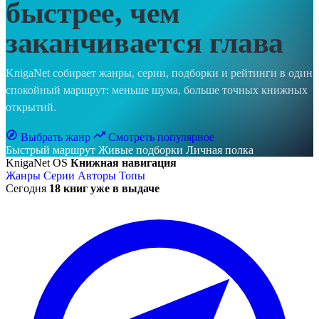
быстрее, чем
заканчивается глава
KnigaNet собирает жанры, серии, подборки и рейтинги в один
спокойный маршрут: меньше шума, больше точных книжных
открытий.
Выбрать жанр
Смотреть популярное
Быстрый маршрут
Живые подборки
Личная полка
KnigaNet OS
Книжная навигация
Жанры
Серии
Авторы
Топы
Сегодня
18 книг уже в выдаче