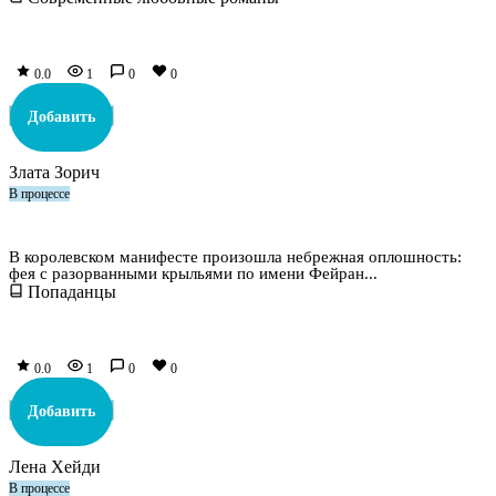
0.0
1
0
0
Добавить
Злата Зорич
В процессе
Мужья для Феи в Боевой академии
В королевском манифесте произошла небрежная оплошность:
фея с разорванными крыльями по имени Фейран...
Попаданцы
0.0
1
0
0
Добавить
Лена Хейди
В процессе