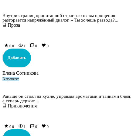
Открытый брак. Право на измену
Внутри страниц пропитанной страстью главы прощения
разгорается напряжённый диалог. – Ты хочешь развода?...
Проза
0.0
1
0
0
Добавить
Елена Сотникова
В процессе
Рыбак – 15
Раньше он стоял на кухне, управляя ароматами и тайнами блюд,
а теперь держит...
Приключения
0.0
1
0
0