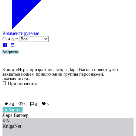
Комментируемые
Статус:
Завершена
Игры призраков
Книга «Игры призраков» автора Лара Вагнер повествует о
захватывающем приключении группы персонажей,
оказавшихся...
Приключения
0.0
5
0
0
Добавить
Лара Вагнер
KN
KnigaNet