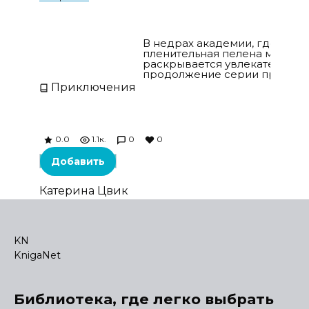
Птичка в академии, или Магистры
тоже плачут 3
В недрах академии, где вита
пленительная пелена магии,
раскрывается увлекательное
продолжение серии произвед
Приключения
0.0
1.1к.
0
0
Добавить
Катерина Цвик
KN
KnigaNet
Библиотека, где легко выбрать