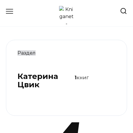
Перейти
к
содержанию
Раздел
Катерина
1
книг
Цвик