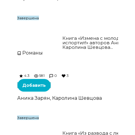
Завершена
Измена с молодой. Ты все
испортил!
Книга «Измена с молодой. Ты
испортил!» авторов Аника Зар
Каролина Шевцова...
Романы
4.3
581
0
3
Добавить
Аника Зарян, Каролина Шевцова
Завершена
Из развода с любовью
Книга «Из развода с любовь