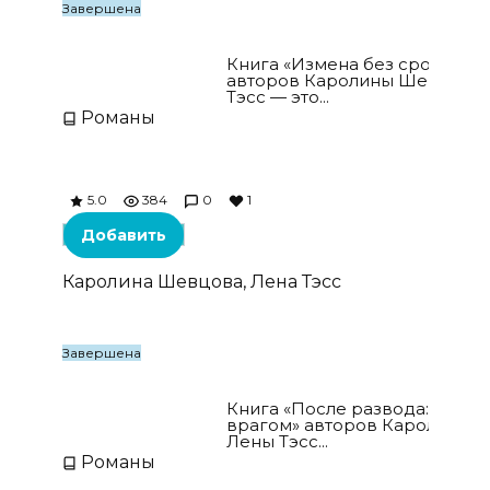
Завершена
Измена без срока давности
Книга «Измена без срока дав
авторов Каролины Шевцовой
Тэсс — это...
Романы
5.0
384
0
1
Добавить
Каролина Шевцова, Лена Тэсс
Завершена
После развода: в постели с врагом
Книга «После развода: в пост
врагом» авторов Каролины 
Лены Тэсс...
Романы