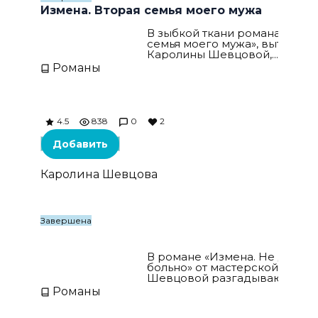
Измена. Вторая семья моего мужа
В зыбкой ткани романа «Изме
семья моего мужа», вытканно
Каролины Шевцовой,...
Романы
4.5
838
0
2
Добавить
Каролина Шевцова
Завершена
Измена. Не делай мне больно
В романе «Измена. Не делай
больно» от мастерской пера
Шевцовой разгадываются...
Романы