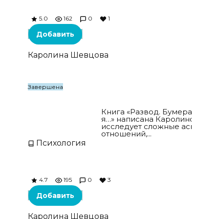
5.0
162
0
1
Добавить
Каролина Шевцова
Завершена
Развод. Бумерангом по самые я…
Книга «Развод. Бумерангом 
я…» написана Каролиной Ше
исследует сложные аспекты
отношений,...
Психология
4.7
195
0
3
Добавить
Каролина Шевцова