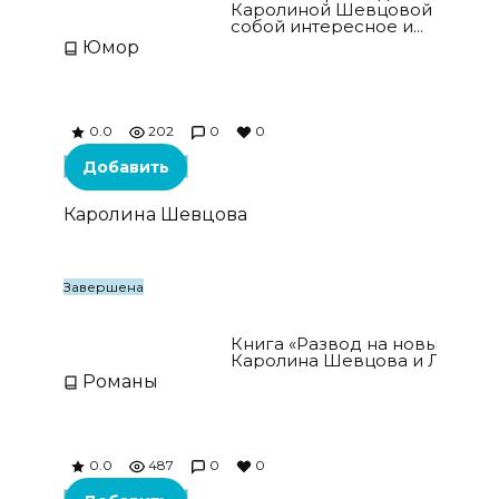
Каролиной Шевцовой и пред
собой интересное и...
Юмор
0.0
202
0
0
Добавить
Каролина Шевцова
Завершена
Развод на новый год
Книга «Развод на новый год»
Каролина Шевцова и Лена Тэсс
Романы
0.0
487
0
0