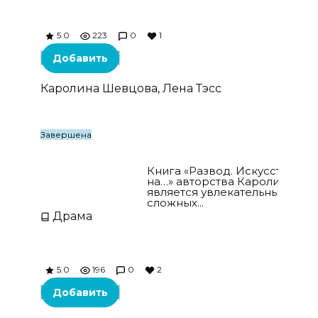
5.0
223
0
1
Добавить
Каролина Шевцова, Лена Тэсс
Завершена
Развод. Искусство слать всех на…
Книга «Развод. Искусство сла
на…» авторства Каролины Ш
является увлекательным исс
сложных...
Драма
5.0
196
0
2
Добавить