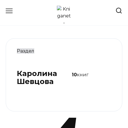
Перейти
к
содержанию
Раздел
Каролина
10
книг
Шевцова