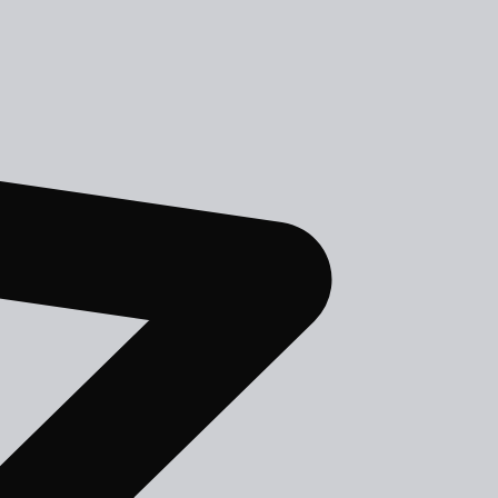
АЯ КНИГА
1
книг