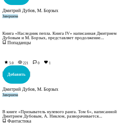
Дмитрий Дубов, М. Борзых
Завершена
Наследник пепла. Книга IV
Книга «Наследник пепла. Книга IV» написанная Дмитрием
Дубовым и М. Борзых, представляет продолжение...
Попаданцы
5.0
221
0
1
Добавить
Дмитрий Дубов, М. Борзых
Завершена
Призыватель нулевого ранга. Том 6
В книге «Призыватель нулевого ранга. Том 6», написанной
Дмитрием Дубовым, А. Никлом, разворачивается...
Фантастика