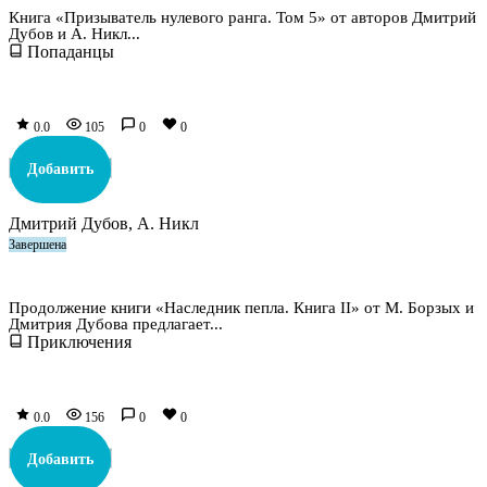
Книга «Призыватель нулевого ранга. Том 5» от авторов Дмитрий
Дубов и А. Никл...
Попаданцы
0.0
105
0
0
Добавить
Дмитрий Дубов, А. Никл
Завершена
Наследник пепла. Книга II
Продолжение книги «Наследник пепла. Книга II» от М. Борзых и
Дмитрия Дубова предлагает...
Приключения
0.0
156
0
0
Добавить