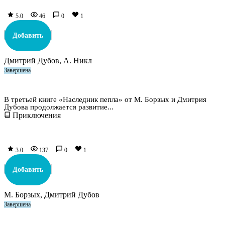
5.0
46
0
1
Добавить
Дмитрий Дубов, А. Никл
Завершена
Наследник пепла. Книга III
В третьей книге «Наследник пепла» от М. Борзых и Дмитрия
Дубова продолжается развитие...
Приключения
3.0
137
0
1
Добавить
М. Борзых, Дмитрий Дубов
Завершена
Призыватель нулевого ранга. Том 5