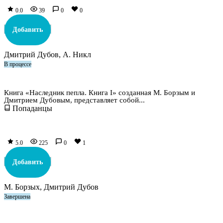
0.0
39
0
0
Добавить
Дмитрий Дубов, А. Никл
В процессе
Наследник пепла. Книга I
Книга «Наследник пепла. Книга I» созданная М. Борзым и
Дмитрием Дубовым, представляет собой...
Попаданцы
5.0
225
0
1
Добавить
М. Борзых, Дмитрий Дубов
Завершена
Каникулы бога Рандома – 3