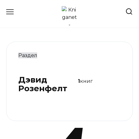
Перейти
к
содержанию
Раздел
Дэвид
1
книг
Розенфелт