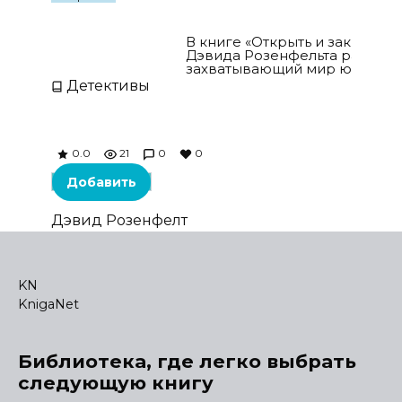
Открыть и закрыть
В книге «Открыть и закрыть» 
Дэвида Розенфельта раскры
захватывающий мир юридичес
Детективы
0.0
21
0
0
Добавить
Дэвид Розенфелт
KN
KnigaNet
Библиотека, где легко выбрать
следующую книгу