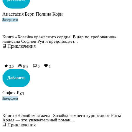
Анастасия Берг, Полина Корн
Завершена
Хозяйка вражеского сердца. В дар по требованию
Книга «Хозяйка вражеского сердца. В дар по требованию»
написана Софией Руд и представляет...
Приключения
3.0
648
0
1
Добавить
София Руд
Завершена
Нелюбимая жена. Хозяйка зимнего курорта
Книга «Нелюбимая жена. Хозяйка зимнего курорта» от Риты
Ардея — это увлекательный роман,...
Приключения