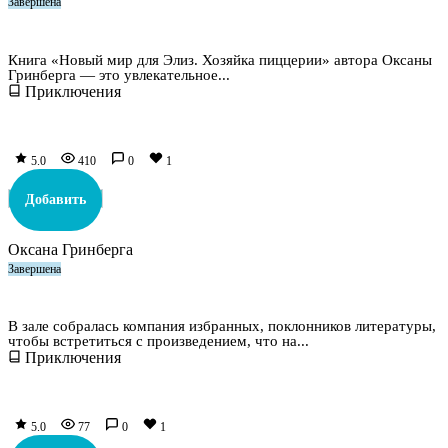
Завершена
Новый мир для Элиз. Хозяйка пиццерии
Книга «Новый мир для Элиз. Хозяйка пиццерии» автора Оксаны
Гринберга — это увлекательное...
Приключения
5.0
410
0
1
Добавить
Оксана Гринберга
Завершена
Хозяйка приюта для перевертышей и полукровок
В зале собралась компания избранных, поклонников литературы,
чтобы встретиться с произведением, что на...
Приключения
5.0
77
0
1