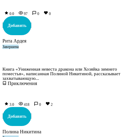
0.0
97
0
0
Добавить
Рита Ардея
Завершена
Униженная невеста дракона или Хозяйка зимнего
поместья
Книга «Униженная невеста дракона или Хозяйка зимнего
поместья», написанная Полиной Никитиной, рассказывает
захватывающую...
Приключения
3.0
418
0
2
Добавить
Полина Никитина