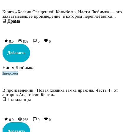
Хозяин Священной Колыбели
Книга «Хозяин Священной Колыбели» Насти Любимка — это
захватывающее произведение, в котором переплетаются...
Драма
0.0
868
0
0
Добавить
Настя Любимка
Завершена
Новая хозяйка замка дракона. Часть 4
В произведении «Новая хозяйка замка дракона. Часть 4» от
авторов Анастасии Берг и...
Попаданцы
0.0
266
0
0
Добавить