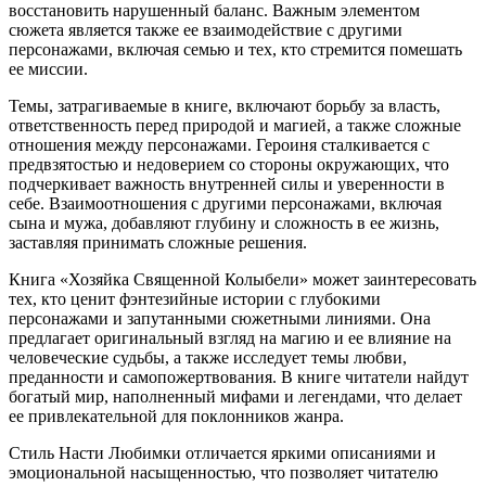
восстановить нарушенный баланс. Важным элементом
сюжета является также ее взаимодействие с другими
персонажами, включая семью и тех, кто стремится помешать
ее миссии.
Темы, затрагиваемые в книге, включают борьбу за власть,
ответственность перед природой и магией, а также сложные
отношения между персонажами. Героиня сталкивается с
предвзятостью и недоверием со стороны окружающих, что
подчеркивает важность внутренней силы и уверенности в
себе. Взаимоотношения с другими персонажами, включая
сына и мужа, добавляют глубину и сложность в ее жизнь,
заставляя принимать сложные решения.
Книга «Хозяйка Священной Колыбели» может заинтересовать
тех, кто ценит фэнтезийные истории с глубокими
персонажами и запутанными сюжетными линиями. Она
предлагает оригинальный взгляд на магию и ее влияние на
человеческие судьбы, а также исследует темы любви,
преданности и самопожертвования. В книге читатели найдут
богатый мир, наполненный мифами и легендами, что делает
ее привлекательной для поклонников жанра.
Стиль Насти Любимки отличается яркими описаниями и
эмоциональной насыщенностью, что позволяет читателю